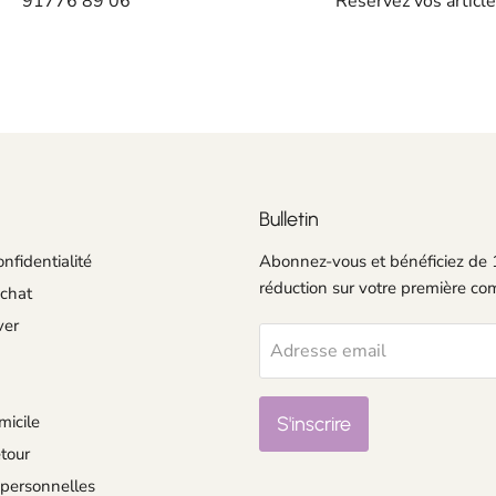
91776 89 06
Réservez vos articl
Bulletin
onfidentialité
Abonnez-vous et bénéficiez de
réduction sur votre première c
achat
ver
Adresse email
micile
S'inscrire
tour
personnelles