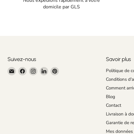
Nous expédions rapidement à votre
domicile par GLS
Suivez-nous
Savoir plus
Email
Trouvez-
Trouvez-
Trouvez-
Trouvez-
Politique de c
Centroartesano
nous
nous
nous
nous
Conditions d'
sur
sur
sur
sur
Comment arri
Facebook
Instagram
LinkedIn
Pinterest
Blog
Contact
Livraison à do
Garantie de re
Mes données 