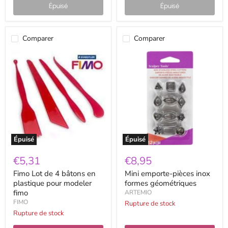
Épuisé
Épuisé
Comparer
Comparer
Fimo
Mini
Lot
emporte-
de
pièces
4
inox
bâtons
formes
en
géométriques
plastique
pour
modeler
fimo
Épuisé
Épuisé
€5,31
€8,95
Fimo Lot de 4 bâtons en
Mini emporte-pièces inox
plastique pour modeler
formes géométriques
fimo
ARTEMIO
FIMO
Rupture de stock
Rupture de stock