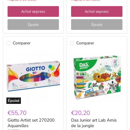
Achat express
Achat express
Épuisé
Épuisé
Comparer
Comparer
Giotto
Das
Artist
Junior
set
art
270200
Lab
Aquarelles
Amis
de
la
jungle
Épuisé
€55,70
€20,20
Giotto Artist set 270200
Das Junior art Lab Amis
Aquarelles
de la jungle