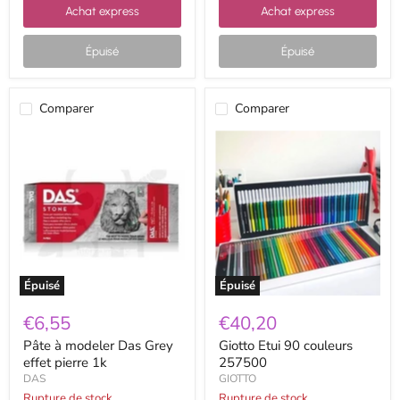
Achat express
Achat express
Épuisé
Épuisé
Comparer
Comparer
Pâte
Giotto
à
Etui
modeler
90
Das
couleurs
Grey
257500
effet
pierre
1k
Épuisé
Épuisé
€6,55
€40,20
Pâte à modeler Das Grey
Giotto Etui 90 couleurs
effet pierre 1k
257500
DAS
GIOTTO
Rupture de stock
Rupture de stock