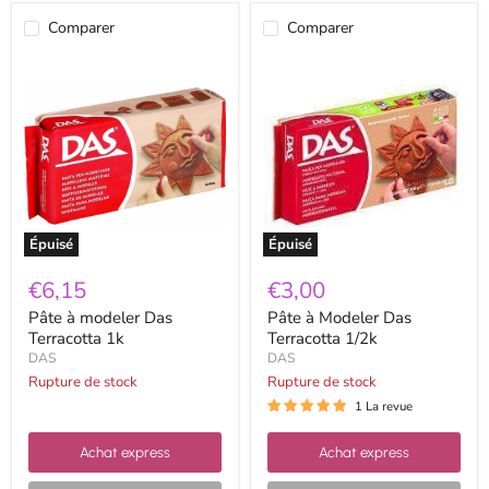
Comparer
Comparer
Pâte
Pâte
à
à
modeler
Modeler
Das
Das
Terracotta
Terracotta
1k
1/2k
Épuisé
Épuisé
€6,15
€3,00
Pâte à modeler Das
Pâte à Modeler Das
Terracotta 1k
Terracotta 1/2k
DAS
DAS
Rupture de stock
Rupture de stock
1 La revue
Achat express
Achat express