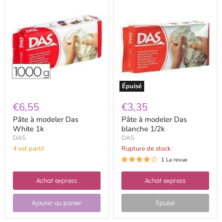
Pâte
Pâte
à
à
modeler
modeler
Das
Das
White
blanche
1k
1/2k
Épuisé
€6,55
€3,35
Pâte à modeler Das
Pâte à modeler Das
White 1k
blanche 1/2k
DAS
DAS
4 est parti!
Rupture de stock
1 La revue
Achat express
Achat express
Ajouter au panier
Épuisé