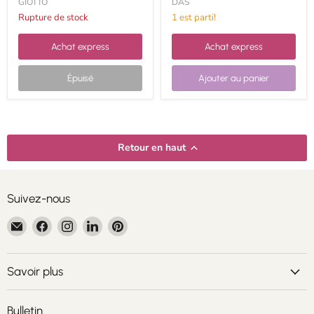
GIOTTO
DAS
Rupture de stock
1 est parti!
Achat express
Achat express
Épuisé
Ajouter au panier
Retour en haut
Suivez-nous
Email
Trouvez-
Trouvez-
Trouvez-
Trouvez-
Centroartesano
nous
nous
nous
nous
sur
sur
sur
sur
Facebook
Instagram
LinkedIn
Pinterest
Savoir plus
Bulletin