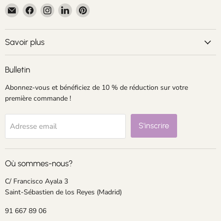
Email
Trouvez-
Trouvez-
Trouvez-
Trouvez-
Centroartesano
nous
nous
nous
nous
sur
sur
sur
sur
Facebook
Instagram
LinkedIn
Pinterest
Savoir plus
Bulletin
Abonnez-vous et bénéficiez de 10 % de réduction sur votre
première commande !
S'inscrire
Adresse email
Où sommes-nous?
C/ Francisco Ayala 3
Saint-Sébastien de los Reyes (Madrid)
91 667 89 06