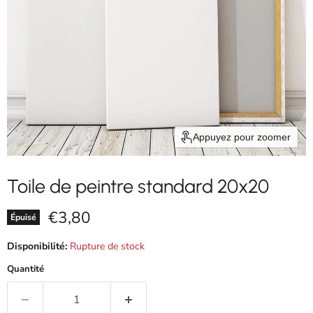
Appuyez pour zoomer
Toile de peintre standard 20x20
Prix actuel
€3,80
Épuisé
Disponibilité:
Rupture de stock
Quantité