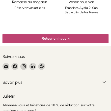
Ramassé au magasin
Venez nous voir
Réservez vos articles
Francisco Ayala 2, San
Sebastián de los Reyes
Retour en haut
Suivez-nous
Email
Trouvez-
Trouvez-
Trouvez-
Trouvez-
Centroartesano
nous
nous
nous
nous
sur
sur
sur
sur
Facebook
Instagram
LinkedIn
Pinterest
Savoir plus
Bulletin
Abonnez-vous et bénéficiez de 10 % de réduction sur votre
première commande !