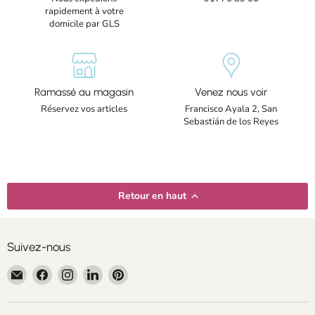
rapidement à votre
domicile par GLS
Ramassé au magasin
Venez nous voir
Réservez vos articles
Francisco Ayala 2, San
Sebastián de los Reyes
Retour en haut
Suivez-nous
Email
Trouvez-
Trouvez-
Trouvez-
Trouvez-
Centroartesano
nous
nous
nous
nous
sur
sur
sur
sur