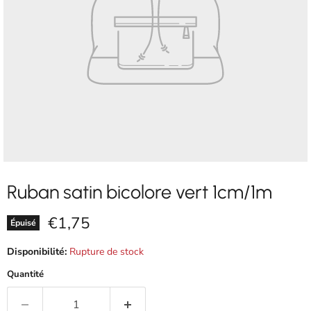
Ruban satin bicolore vert 1cm/1m
Prix actuel
€1,75
Épuisé
Disponibilité:
Rupture de stock
Quantité