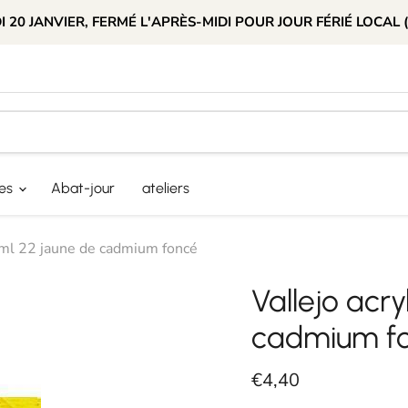
 20 JANVIER, FERMÉ L'APRÈS-MIDI POUR JOUR FÉRIÉ LOCAL 
res
Abat-jour
ateliers
0ml 22 jaune de cadmium foncé
Vallejo acr
cadmium f
Prix actuel
€4,40