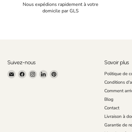
Nous expédions rapidement à votre
domicile par GLS
Suivez-nous
Savoir plus
Email
Trouvez-
Trouvez-
Trouvez-
Trouvez-
Politique de c
Centroartesano
nous
nous
nous
nous
Conditions d'
sur
sur
sur
sur
Comment arri
Facebook
Instagram
LinkedIn
Pinterest
Blog
Contact
Livraison à do
Garantie de re