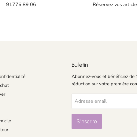
91776 89 06
Réservez vos articl
Bulletin
onfidentialité
Abonnez-vous et bénéficiez de
réduction sur votre première c
achat
ver
Adresse email
micile
S'inscrire
tour