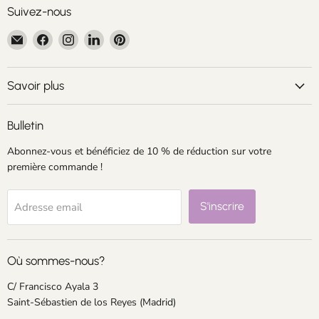
Suivez-nous
Email
Trouvez-
Trouvez-
Trouvez-
Trouvez-
Centroartesano
nous
nous
nous
nous
sur
sur
sur
sur
Facebook
Instagram
LinkedIn
Pinterest
Savoir plus
Bulletin
Abonnez-vous et bénéficiez de 10 % de réduction sur votre
première commande !
S'inscrire
Adresse email
Où sommes-nous?
C/ Francisco Ayala 3
Saint-Sébastien de los Reyes (Madrid)