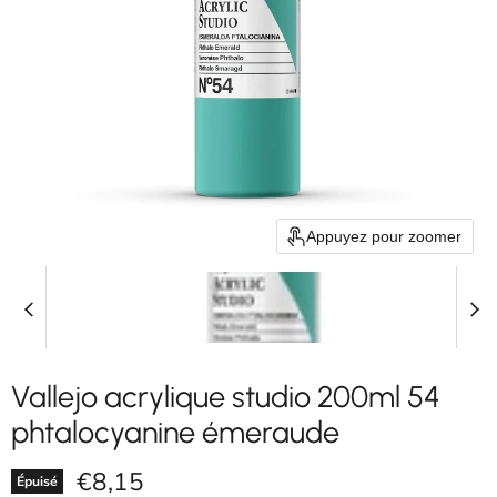
Appuyez pour zoomer
Vallejo acrylique studio 200ml 54
phtalocyanine émeraude
Prix actuel
€8,15
Épuisé