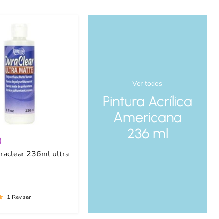
r
Ver todos
Pintura Acrílica
Americana
236 ml
0
uraclear 236ml ultra
1 Revisar