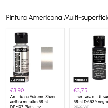
Pintura Americana Multi-superfici
Americana
americana
Extreme
multi-
Sheen
surface
acrilica
59ml
metalica
DA539
59ml
negro
DPM07
Plata
Ley
Agotado
Agotado
€3,90
€3,75
Americana Extreme Sheen
americana multi-su
acrilica metalica 59ml
59ml DA539 negro
DPM07 Plata Ley
DECOART