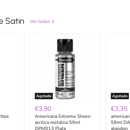
e Satin
Ver todos
Americana
american
Extreme
multi-
Sheen
surface
acrilica
59ml
metalica
DA500
59ml
blanco
DPM013
algodon
Plata
Agotado
Agotado
€3,90
€3,35
rface
Americana Extreme Sheen
american
acrilica metalica 59ml
59ml DA
DPM013 Plata
algodon