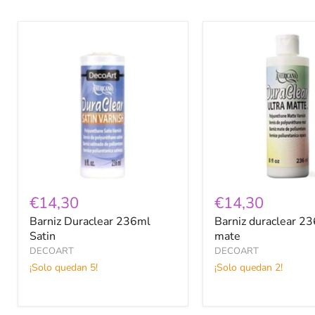
Barniz
Barniz
Duraclear
duraclear
236ml
236ml
Satin
mate
€14,30
€14,30
Barniz Duraclear 236ml
Barniz duraclear 2
Satin
mate
DECOART
DECOART
¡Solo quedan 5!
¡Solo quedan 2!