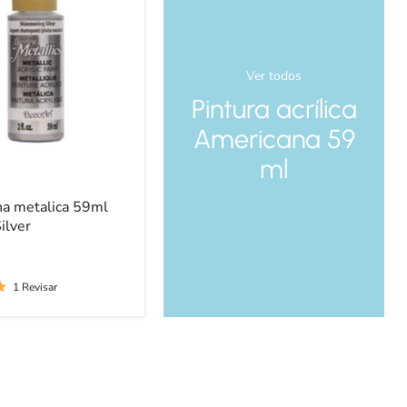
Ver todos
Pintura acrílica
Americana 59
ml
a metalica 59ml
ilver
1 Revisar