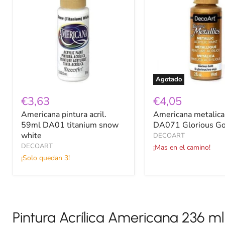
acril.
59ml
59ml
DA071
DA01
Glorious
titanium
Gold
snow
white
Agotado
€3,63
€4,05
Americana pintura acril.
Americana metalic
59ml DA01 titanium snow
DA071 Glorious Go
white
DECOART
DECOART
¡Mas en el camino!
¡Solo quedan 3!
Pintura Acrílica Americana 236 ml