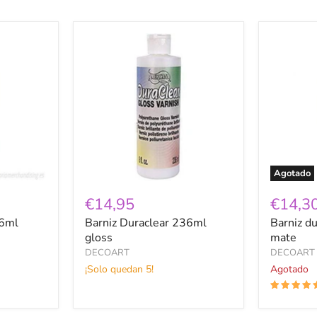
Barniz
Barniz
Duraclear
duraclea
236ml
236ml
gloss
ultra
mate
Agotado
€14,95
€14,3
36ml
Barniz Duraclear 236ml
Barniz d
gloss
mate
DECOART
DECOART
¡Solo quedan 5!
Agotado