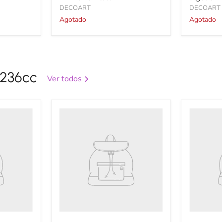
DECOART
DECOART
Agotado
Agotado
 236cc
Ver todos
Título
Título
del
del
producto
producto