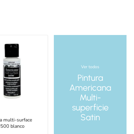
a
Ver todos
Pintura
Americana
Multi-
superficie
Satin
a multi-surface
500 blanco