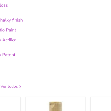
loss
halky finish
tio Paint
 Acrilica
a Patent
Ver todos
Americana
America
metalica
metalica