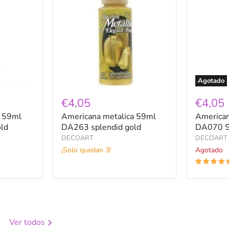
59ml
59ml
DA263
DA070
splendid
Silver
gold
Agotado
€4,05
€4,05
a 59ml
Americana metalica 59ml
American
ld
DA263 splendid gold
DA070 S
DECOART
DECOART
¡Solo quedan 3!
Agotado
Ver todos