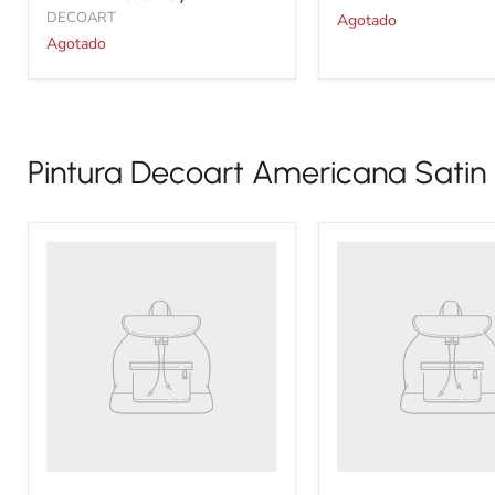
DECOART
Agotado
Agotado
Pintura Decoart Americana Satin
Título
Título
del
del
producto
producto