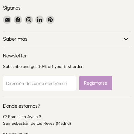
Síganos
Encuéntrenos
Encuéntrenos
Encuéntrenos
Encuéntrenos
Encuéntrenos
en
en
en
en
en
Correo
Facebook
Instagram
LinkedIn
Pinterest
electrónico
Saber más
Newsletter
Subscribe and get 10% off your first order!
Registrarse
Dirección de correo electrónico
Donde estamos?
C/ Francisco Ayala 3
San Sebastián de los Reyes (Madrid)