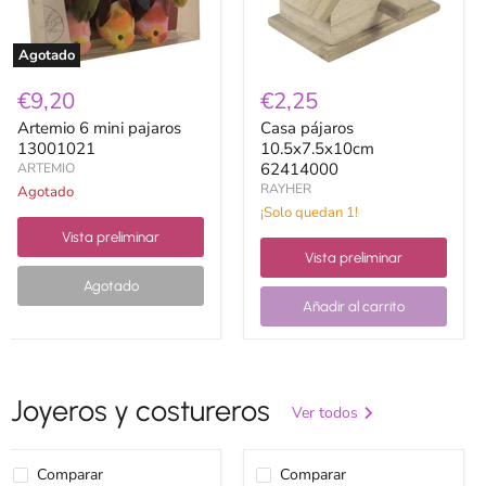
Agotado
€9,20
€2,25
Artemio 6 mini pajaros
Casa pájaros
13001021
10.5x7.5x10cm
62414000
ARTEMIO
RAYHER
Agotado
¡Solo quedan 1!
Vista preliminar
Vista preliminar
Agotado
Añadir al carrito
Joyeros y costureros
Ver todos
Comparar
Comparar