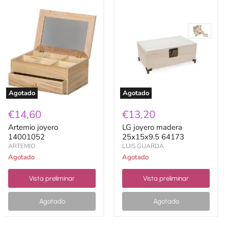
Artemio
LG
joyero
joyero
14001052
madera
25x15x9.5
64173
Agotado
Agotado
€14,60
€13,20
Artemio joyero
LG joyero madera
14001052
25x15x9.5 64173
ARTEMIO
LUIS GUARDA
Agotado
Agotado
Vista preliminar
Vista preliminar
Agotado
Agotado