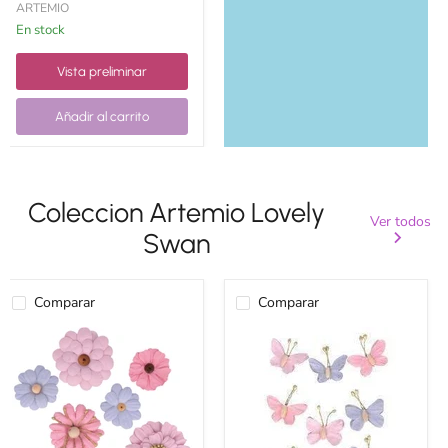
ARTEMIO
en stock
Vista preliminar
Añadir al carrito
Coleccion Artemio Lovely
Ver todos
Swan
Comparar
Comparar
Artemio
Artemio
flores
mariposas
papel
papel
Lovely
Lovely
swan
swan
8ud
9ud
11060640
11060643