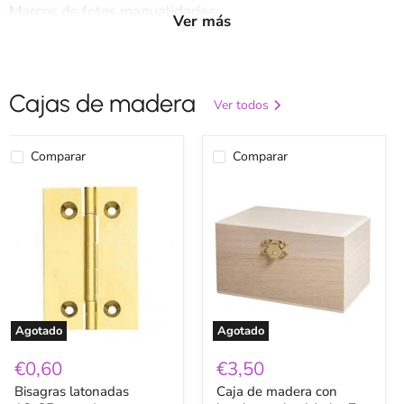
Marcos de fotos manualidades
Ver más
Siluetas
Colección Artemio Japan
Cajas de madera
Ver todos
Colección Artemio My Lord
Coleccion Artemio Good Vibes
Comparar
Comparar
Bisagras
Caja
Coleccion Artemio Lovely Swan
latonadas
de
16x25mm
madera
ud
con
broche
ancho
14
alto
7
fondo
8cm
Agotado
Agotado
62686000
€0,60
€3,50
Bisagras latonadas
Caja de madera con