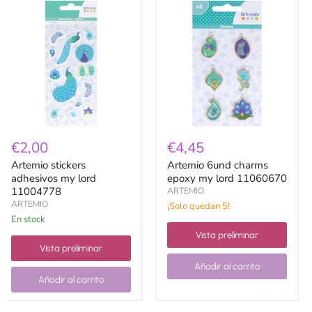
Artemio
Artemio
stickers
6und
adhesivos
charms
my
epoxy
lord
my
11004778
lord
11060670
€2,00
€4,45
Artemio stickers
Artemio 6und charms
adhesivos my lord
epoxy my lord 11060670
11004778
ARTEMIO
ARTEMIO
¡Solo quedan 5!
en stock
Vista preliminar
Vista preliminar
Añadir al carrito
Añadir al carrito