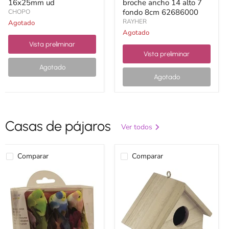
16x25mm ud
broche ancho 14 alto 7
fondo 8cm 62686000
CHOPO
RAYHER
Agotado
Agotado
Vista preliminar
Vista preliminar
Agotado
Agotado
Casas de pájaros
Ver todos
Comparar
Comparar
Artemio
Casa
6
pájaros
mini
10.5x7.5x10cm
pajaros
62414000
13001021