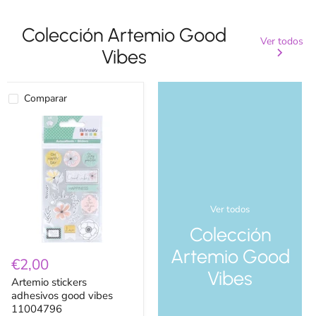
Colección Artemio Good
Ver todos
Vibes
Comparar
Artemio
stickers
adhesivos
good
vibes
11004796
Ver todos
Colección
Artemio Good
€2,00
Vibes
Artemio stickers
adhesivos good vibes
11004796