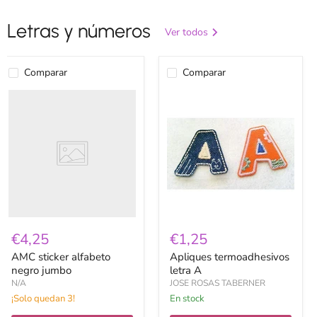
Letras y números
Ver todos
Comparar
Comparar
AMC
Apliques
sticker
termoadhesivos
alfabeto
letra
negro
A
jumbo
€4,25
€1,25
AMC sticker alfabeto
Apliques termoadhesivos
negro jumbo
letra A
N/A
JOSE ROSAS TABERNER
¡Solo quedan 3!
en stock