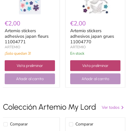
€2,00
€2,00
Artemio stickers
Artemio stickers
adhesivos japan fleurs
adhesivos japan grues
11004771
11004770
ARTEMIO
ARTEMIO
¡Solo quedan 3!
en stock
Vista preliminar
Vista preliminar
Añadir al carrito
Añadir al carrito
Colección Artemio My Lord
Ver todos
Comparar
Comparar