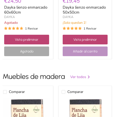
€24,50
€19,45
Dayka lienzo enmarcado
Dayka lienzo enmarcado
60x60cm
50x50cm
DAYKA
DAYKA
Agotado
¡Solo quedan 1!
1 Revisar
1 Revisar
Vista preliminar
Vista preliminar
Agotado
Añadir al carrito
Muebles de madera
Ver todos
Comparar
Comparar
PLANCHA
PLANCHA
DE
DE
LIJA
LIJA
FINA
MEDIA