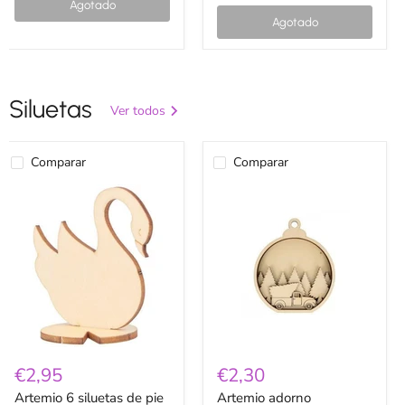
Agotado
Agotado
Siluetas
Ver todos
Comparar
Comparar
Artemio
Artemio
6
adorno
siluetas
navideño.
de
14004162
pie
cisne
madera
14002894
€2,95
€2,30
Artemio 6 siluetas de pie
Artemio adorno