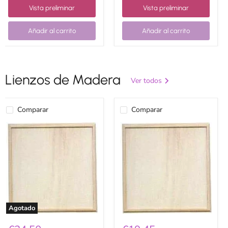
Vista preliminar
Vista preliminar
Añadir al carrito
Añadir al carrito
Lienzos de Madera
Ver todos
Comparar
Comparar
Dayka
Dayka
lienzo
lienzo
enmarcado
enmarcado
60x60cm
50x50cm
Agotado