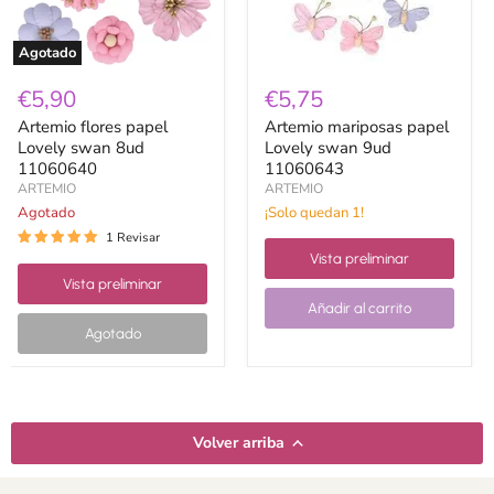
Agotado
€5,90
€5,75
Artemio flores papel
Artemio mariposas papel
Lovely swan 8ud
Lovely swan 9ud
11060640
11060643
ARTEMIO
ARTEMIO
Agotado
¡Solo quedan 1!
1 Revisar
Vista preliminar
Vista preliminar
Añadir al carrito
Agotado
Volver arriba