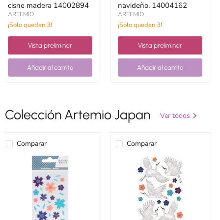
cisne madera 14002894
navideño. 14004162
ARTEMIO
ARTEMIO
¡Solo quedan 3!
¡Solo quedan 3!
Vista preliminar
Vista preliminar
Añadir al carrito
Añadir al carrito
Colección Artemio Japan
Ver todos
Comparar
Comparar
Artemio
Artemio
stickers
stickers
adhesivos
adhesivos
japan
japan
fleurs
grues
11004771
11004770