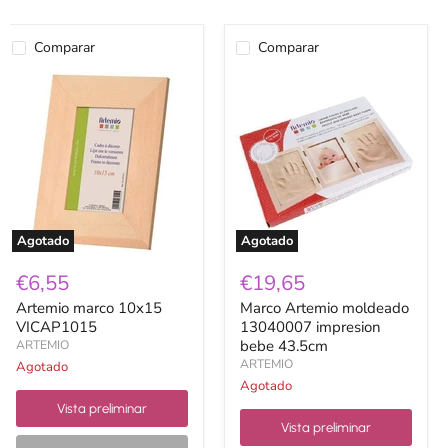
Comparar
Comparar
Artemio
Marco
marco
Artemio
10x15
moldeado
VICAP1015
13040007
impresion
bebe
43.5cm
Agotado
Agotado
€6,55
€19,65
Artemio marco 10x15
Marco Artemio moldeado
VICAP1015
13040007 impresion
bebe 43.5cm
ARTEMIO
ARTEMIO
Agotado
Agotado
Vista preliminar
Vista preliminar