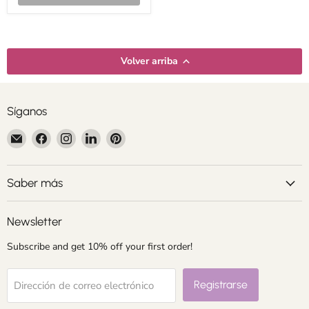
Volver arriba
Síganos
Encuéntrenos
Encuéntrenos
Encuéntrenos
Encuéntrenos
Encuéntrenos
en
en
en
en
en
Correo
Facebook
Instagram
LinkedIn
Pinterest
electrónico
Saber más
Newsletter
Subscribe and get 10% off your first order!
Registrarse
Dirección de correo electrónico