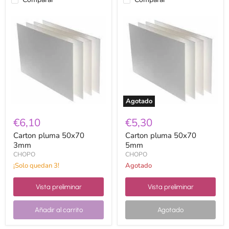
Carton
Carton
pluma
pluma
50x70
50x70
3mm
5mm
Agotado
€6,10
€5,30
Carton pluma 50x70
Carton pluma 50x70
3mm
5mm
CHOPO
CHOPO
¡Solo quedan 3!
Agotado
Vista preliminar
Vista preliminar
Añadir al carrito
Agotado