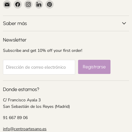
Encuéntrenos
Encuéntrenos
Encuéntrenos
Encuéntrenos
Encuéntrenos
en
en
en
en
en
Correo
Facebook
Instagram
LinkedIn
Pinterest
electrónico
Saber más
Newsletter
Subscribe and get 10% off your first order!
Registrarse
Dirección de correo electrónico
Donde estamos?
C/ Francisco Ayala 3
San Sebastián de los Reyes (Madrid)
91 667 89 06
info@centroartesano.es