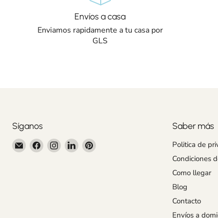
Envíos a casa
Enviamos rapidamente a tu casa por
GLS
Síganos
Saber más
Encuéntrenos
Encuéntrenos
Encuéntrenos
Encuéntrenos
Encuéntrenos
Politica de pr
en
en
en
en
en
Condiciones 
Correo
Facebook
Instagram
LinkedIn
Pinterest
Como llegar
electrónico
Blog
Contacto
Envíos a domic