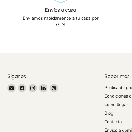
Envíos a casa
Enviamos rapidamente a tu casa por
GLS
Síganos
Saber más
Encuéntrenos
Encuéntrenos
Encuéntrenos
Encuéntrenos
Encuéntrenos
Politica de pr
en
en
en
en
en
Condiciones 
Correo
Facebook
Instagram
LinkedIn
Pinterest
Como llegar
electrónico
Blog
Contacto
Envíos a domic