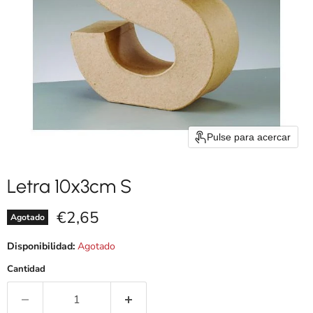
Pulse para acercar
Letra 10x3cm S
Precio actual
€2,65
Agotado
Disponibilidad:
Agotado
Cantidad