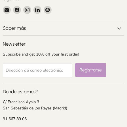
Encuéntrenos
Encuéntrenos
Encuéntrenos
Encuéntrenos
Encuéntrenos
en
en
en
en
en
Correo
Facebook
Instagram
LinkedIn
Pinterest
electrónico
Saber más
Newsletter
Subscribe and get 10% off your first order!
Registrarse
Dirección de correo electrónico
Donde estamos?
C/ Francisco Ayala 3
San Sebastián de los Reyes (Madrid)
91 667 89 06