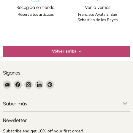
Recogida en tienda
Ven a vernos
Reserva tus artículos
Francisco Ayala 2, San
Sebastian de los Reyes
Volver arriba
Síganos
Encuéntrenos
Encuéntrenos
Encuéntrenos
Encuéntrenos
Encuéntrenos
en
en
en
en
en
Correo
Facebook
Instagram
LinkedIn
Pinterest
electrónico
Saber más
Newsletter
Subscribe and get 10% off your first order!