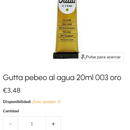
Pulse para acercar
Gutta pebeo al agua 20ml 003 oro
Precio actual
€3,48
Disponibilidad:
¡Solo quedan 1!
Cantidad