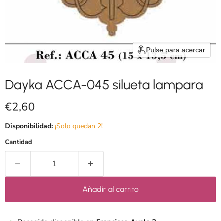
Pulse para acercar
Dayka ACCA-045 silueta lampara
Precio actual
€2,60
Disponibilidad:
¡Solo quedan 2!
Cantidad
Añadir al carrito