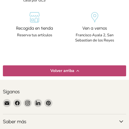
casa por GLS
Recogida en tienda
Ven a vernos
Reserva tus artículos
Francisco Ayala 2, San
Sebastian de los Reyes
Volver arriba
Síganos
Encuéntrenos
Encuéntrenos
Encuéntrenos
Encuéntrenos
Encuéntrenos
en
en
en
en
en
Correo
Facebook
Instagram
LinkedIn
Pinterest
electrónico
Saber más