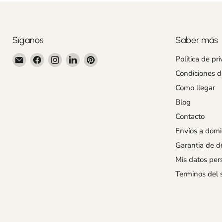
Síganos
Saber más
Encuéntrenos
Encuéntrenos
Encuéntrenos
Encuéntrenos
Encuéntrenos
Politica de pr
en
en
en
en
en
Condiciones 
Correo
Facebook
Instagram
LinkedIn
Pinterest
Como llegar
electrónico
Blog
Contacto
Envíos a domic
Garantia de d
Mis datos per
Terminos del s