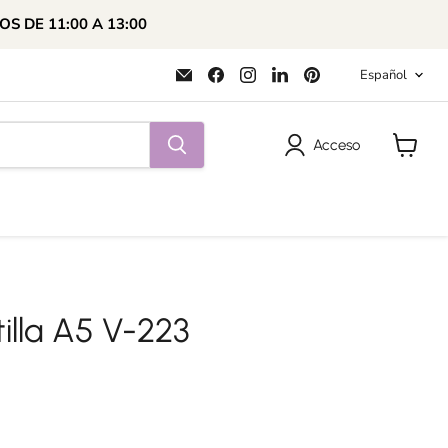
OS DE 11:00 A 13:00
Idioma
Encuéntrenos
Encuéntrenos
Encuéntrenos
Encuéntrenos
Encuéntrenos
Español
en
en
en
en
en
Correo
Facebook
Instagram
LinkedIn
Pinterest
electrónico
Acceso
Ver
carrito
illa A5 V-223
al