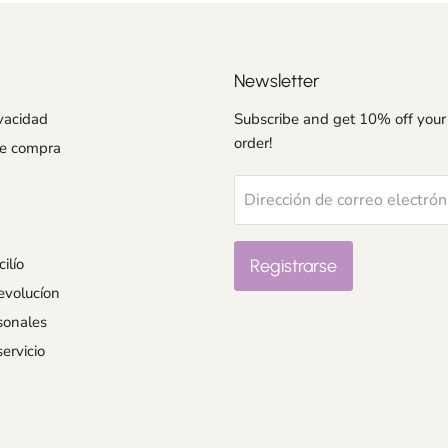
Newsletter
ivacidad
Subscribe and get 10% off your 
order!
de compra
Dirección de correo electrón
ilío
Registrarse
evolucíon
sonales
ervicio