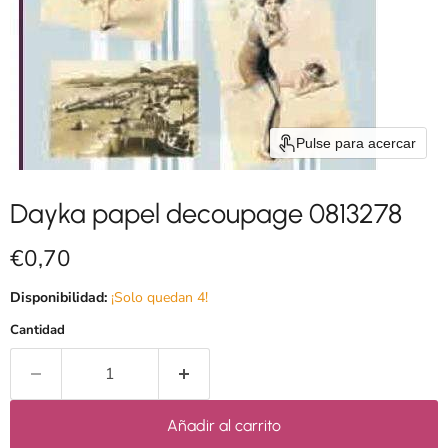
Pulse para acercar
Dayka papel decoupage 0813278
Precio actual
€0,70
Disponibilidad:
¡Solo quedan 4!
Cantidad
Añadir al carrito