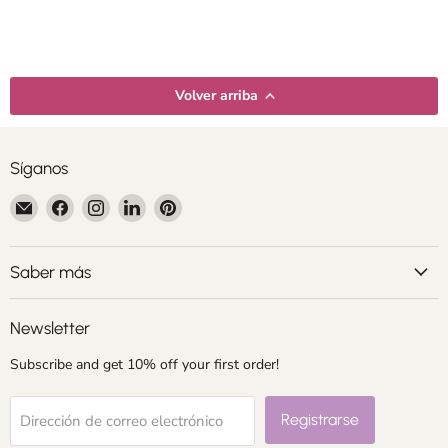
Volver arriba
Síganos
Encuéntrenos
Encuéntrenos
Encuéntrenos
Encuéntrenos
Encuéntrenos
en
en
en
en
en
Correo
Facebook
Instagram
LinkedIn
Pinterest
electrónico
Saber más
Newsletter
Subscribe and get 10% off your first order!
Registrarse
Dirección de correo electrónico