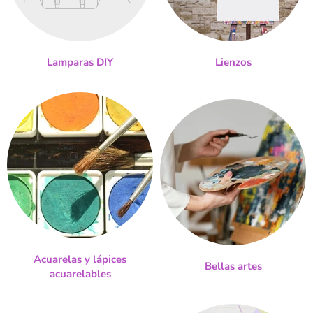
Lamparas DIY
Lienzos
Acuarelas y lápices
Bellas artes
acuarelables