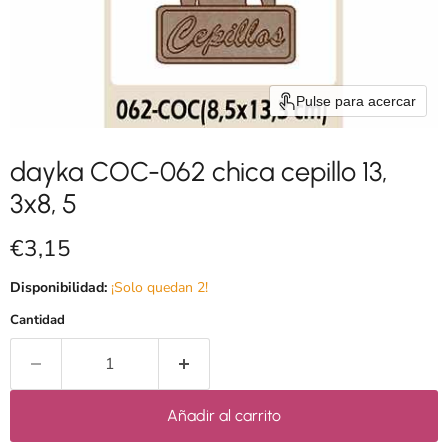
Pulse para acercar
dayka COC-062 chica cepillo 13,
3x8, 5
Precio actual
€3,15
Disponibilidad:
¡Solo quedan 2!
Cantidad
Añadir al carrito