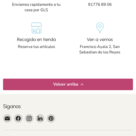
Enviamos rapidamente a tu
91776 89 06
casa por GLS
Recogida en tienda
Ven a vernos
Reserva tus artículos
Francisco Ayala 2, San
Sebastian de los Reyes
Volver arriba
Síganos
Encuéntrenos
Encuéntrenos
Encuéntrenos
Encuéntrenos
Encuéntrenos
en
en
en
en
en
Correo
Facebook
Instagram
LinkedIn
Pinterest