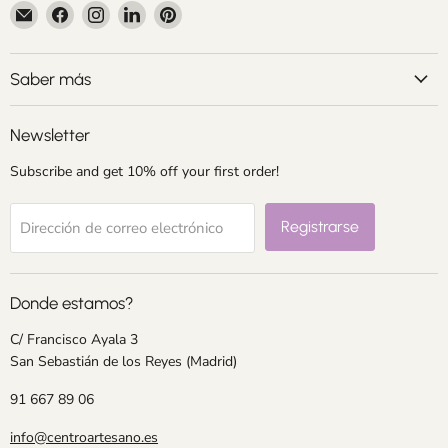
Encuéntrenos
Encuéntrenos
Encuéntrenos
Encuéntrenos
Encuéntrenos
en
en
en
en
en
Correo
Facebook
Instagram
LinkedIn
Pinterest
electrónico
Saber más
Newsletter
Subscribe and get 10% off your first order!
Registrarse
Dirección de correo electrónico
Donde estamos?
C/ Francisco Ayala 3
San Sebastián de los Reyes (Madrid)
91 667 89 06
info@centroartesano.es