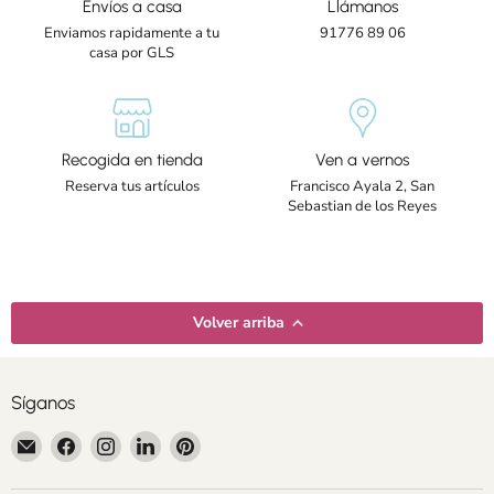
Envíos a casa
Llámanos
Enviamos rapidamente a tu
91776 89 06
casa por GLS
Recogida en tienda
Ven a vernos
Reserva tus artículos
Francisco Ayala 2, San
Sebastian de los Reyes
Volver arriba
Síganos
Encuéntrenos
Encuéntrenos
Encuéntrenos
Encuéntrenos
Encuéntrenos
en
en
en
en
en
Correo
Facebook
Instagram
LinkedIn
Pinterest