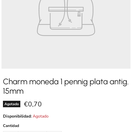
Charm moneda 1 pennig plata antig.
15mm
Precio actual
€0,70
Agotado
Disponibilidad:
Agotado
Cantidad