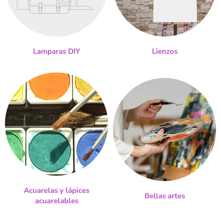
Lamparas DIY
Lienzos
Acuarelas y lápices
Bellas artes
acuarelables