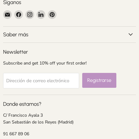
Síganos
Encuéntrenos
Encuéntrenos
Encuéntrenos
Encuéntrenos
Encuéntrenos
en
en
en
en
en
Correo
Facebook
Instagram
LinkedIn
Pinterest
electrónico
Saber más
Newsletter
Subscribe and get 10% off your first order!
Registrarse
Dirección de correo electrónico
Donde estamos?
C/ Francisco Ayala 3
San Sebastián de los Reyes (Madrid)
91 667 89 06