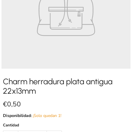
Charm herradura plata antigua
22x13mm
Precio actual
€0,50
Disponibilidad:
¡Solo quedan 1!
Cantidad