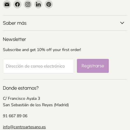
Encuéntrenos
Encuéntrenos
Encuéntrenos
Encuéntrenos
Encuéntrenos
en
en
en
en
en
Correo
Facebook
Instagram
LinkedIn
Pinterest
electrónico
Saber más
Newsletter
Subscribe and get 10% off your first order!
Registrarse
Dirección de correo electrónico
Donde estamos?
C/ Francisco Ayala 3
San Sebastián de los Reyes (Madrid)
91 667 89 06
info@centroartesano.es