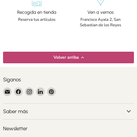
Recogida en tienda
Ven a vernos
Reserva tus artículos
Francisco Ayala 2, San
Sebastian de los Reyes
Volver arriba
Síganos
Encuéntrenos
Encuéntrenos
Encuéntrenos
Encuéntrenos
Encuéntrenos
en
en
en
en
en
Correo
Facebook
Instagram
LinkedIn
Pinterest
electrónico
Saber más
Newsletter