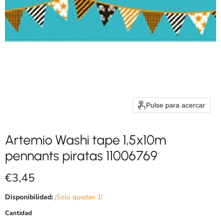
Pulse para acercar
Artemio Washi tape 1,5x10m
pennants piratas 11006769
Precio actual
€3,45
Disponibilidad:
¡Solo quedan 1!
Cantidad