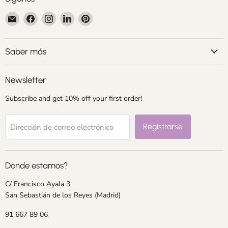
Encuéntrenos
Encuéntrenos
Encuéntrenos
Encuéntrenos
Encuéntrenos
en
en
en
en
en
Correo
Facebook
Instagram
LinkedIn
Pinterest
electrónico
Saber más
Newsletter
Subscribe and get 10% off your first order!
Registrarse
Dirección de correo electrónico
Donde estamos?
C/ Francisco Ayala 3
San Sebastián de los Reyes (Madrid)
91 667 89 06