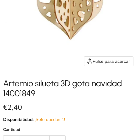
Pulse para acercar
Artemio silueta 3D gota navidad
14001849
Precio actual
€2,40
Disponibilidad:
¡Solo quedan 1!
Cantidad