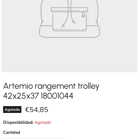
Artemio rangement trolley
42x25x37 18001044
Precio actual
€54,85
Agotado
Disponibilidad:
Agotado
Cantidad