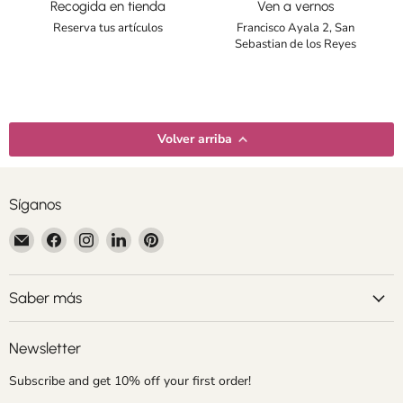
Recogida en tienda
Ven a vernos
Reserva tus artículos
Francisco Ayala 2, San
Sebastian de los Reyes
Volver arriba
Síganos
Encuéntrenos
Encuéntrenos
Encuéntrenos
Encuéntrenos
Encuéntrenos
en
en
en
en
en
Correo
Facebook
Instagram
LinkedIn
Pinterest
electrónico
Saber más
Newsletter
Subscribe and get 10% off your first order!