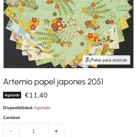
Pulse para acercar
Artemio papel japones 2051
Precio actual
€11,40
Agotado
Disponibilidad:
Agotado
Cantidad