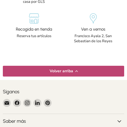
casa por GLS
Recogida en tienda
Ven a vernos
Reserva tus artículos
Francisco Ayala 2, San
Sebastian de los Reyes
Volver arriba
Síganos
Encuéntrenos
Encuéntrenos
Encuéntrenos
Encuéntrenos
Encuéntrenos
en
en
en
en
en
Correo
Facebook
Instagram
LinkedIn
Pinterest
electrónico
Saber más