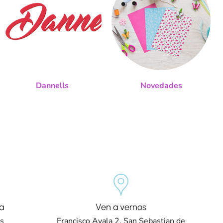
Dannells
Novedades
a
Ven a vernos
os
Francisco Ayala 2, San Sebastian de