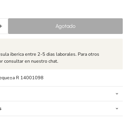
Agotado
ula iberica entre 2-5 dias laborales. Para otros
or consultar en nuestro chat.
 peque±a R 14001098
s