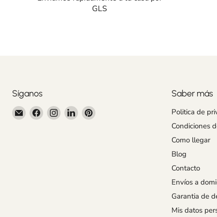
GLS
Síganos
Saber más
Encuéntrenos
Encuéntrenos
Encuéntrenos
Encuéntrenos
Encuéntrenos
Politica de pr
en
en
en
en
en
Condiciones 
Correo
Facebook
Instagram
LinkedIn
Pinterest
Como llegar
electrónico
Blog
Contacto
Envíos a domic
Garantia de d
Mis datos per