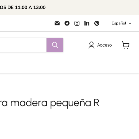
OS DE 11:00 A 13:00
Idioma
Encuéntrenos
Encuéntrenos
Encuéntrenos
Encuéntrenos
Encuéntrenos
Español
en
en
en
en
en
Correo
Facebook
Instagram
LinkedIn
Pinterest
electrónico
Acceso
Ver
carrito
tra madera pequeña R
al