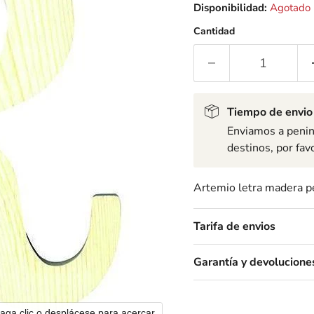
Disponibilidad:
Agotado
Cantidad
Tiempo de envio
Enviamos a penins
destinos, por fav
Artemio letra madera
Tarifa de envios
Garantía y devolucione
aga clic o desplácese para acercar