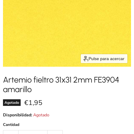
Pulse para acercar
Artemio fieltro 31x31 2mm FE3904
amarillo
Precio actual
€1,95
Agotado
Disponibilidad:
Agotado
Cantidad