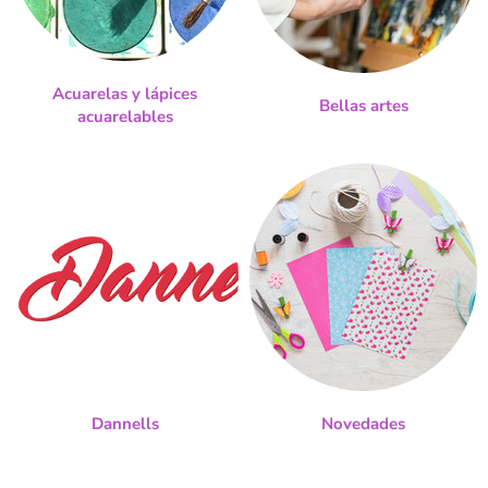
Acuarelas y lápices
Bellas artes
acuarelables
Dannells
Novedades