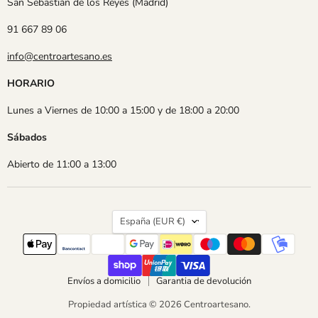
San Sebastián de los Reyes (Madrid)
91 667 89 06
info@centroartesano.es
HORARIO
Lunes a Viernes de 10:00 a 15:00 y de 18:00 a 20:00
Sábados
Abierto de 11:00 a 13:00
País
España
(EUR €)
Envíos a domicilio
Garantia de devolución
Propiedad artística © 2026 Centroartesano.