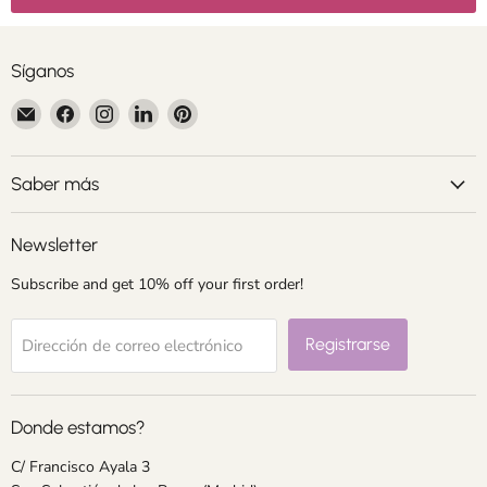
Síganos
Encuéntrenos
Encuéntrenos
Encuéntrenos
Encuéntrenos
Encuéntrenos
en
en
en
en
en
Correo
Facebook
Instagram
LinkedIn
Pinterest
electrónico
Saber más
Newsletter
Subscribe and get 10% off your first order!
Registrarse
Dirección de correo electrónico
Donde estamos?
C/ Francisco Ayala 3