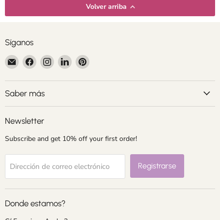
Volver arriba
Síganos
Encuéntrenos
Encuéntrenos
Encuéntrenos
Encuéntrenos
Encuéntrenos
en
en
en
en
en
Correo
Facebook
Instagram
LinkedIn
Pinterest
electrónico
Saber más
Newsletter
Subscribe and get 10% off your first order!
Registrarse
Dirección de correo electrónico
Donde estamos?