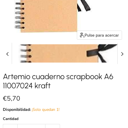
Pulse para acercar
Artemio cuaderno scrapbook A6
11007024 kraft
Precio actual
€5,70
Disponibilidad:
¡Solo quedan 1!
Cantidad