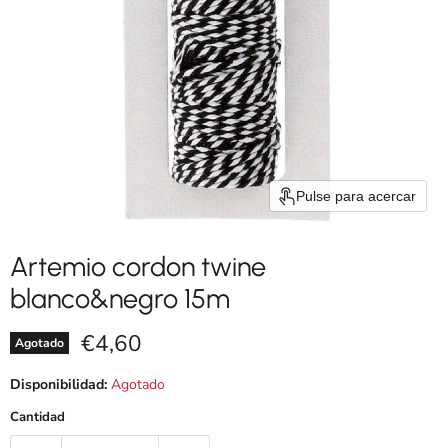
Pulse para acercar
Artemio cordon twine
blanco&negro 15m
Precio actual
€4,60
Agotado
Disponibilidad:
Agotado
Cantidad