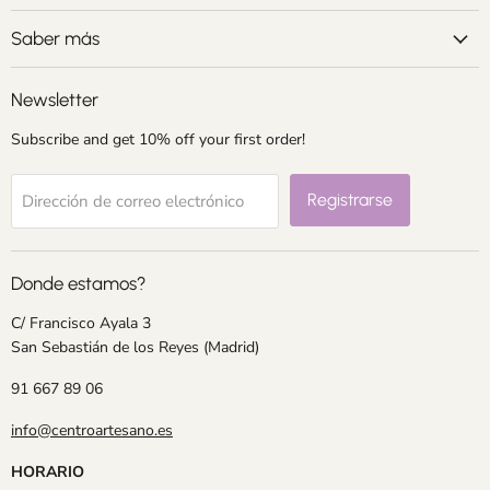
Correo
Facebook
Instagram
LinkedIn
Pinterest
electrónico
Saber más
Newsletter
Subscribe and get 10% off your first order!
Registrarse
Dirección de correo electrónico
Donde estamos?
C/ Francisco Ayala 3
San Sebastián de los Reyes (Madrid)
91 667 89 06
info@centroartesano.es
HORARIO