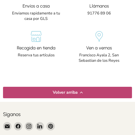
Envíos a casa
Llámanos
Enviamos rapidamente a tu
91776 89 06
casa por GLS
Recogida en tienda
Ven a vernos
Reserva tus artículos
Francisco Ayala 2, San
Sebastian de los Reyes
Volver arriba
Síganos
Encuéntrenos
Encuéntrenos
Encuéntrenos
Encuéntrenos
Encuéntrenos
en
en
en
en
en