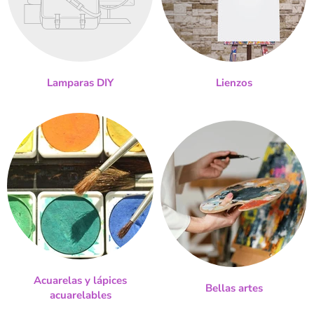
Lamparas DIY
Lienzos
Acuarelas y lápices
Bellas artes
acuarelables