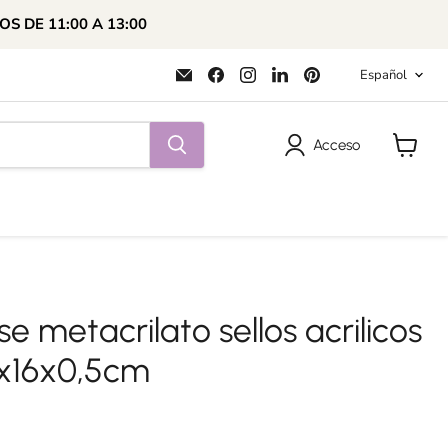
OS DE 11:00 A 13:00
Idioma
Encuéntrenos
Encuéntrenos
Encuéntrenos
Encuéntrenos
Encuéntrenos
Español
en
en
en
en
en
Correo
Facebook
Instagram
LinkedIn
Pinterest
electrónico
Acceso
Ver
carrito
e metacrilato sellos acrilicos
x16x0,5cm