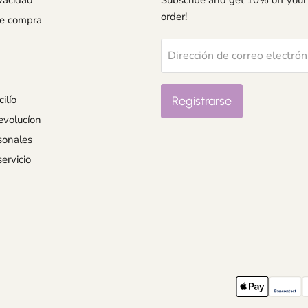
ivacidad
Subscribe and get 10% off your 
order!
de compra
Dirección de correo electrón
ilío
Registrarse
evolucíon
sonales
ervicio