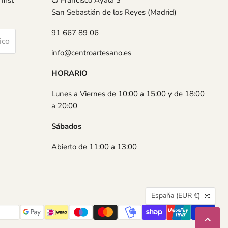
first
C/ Francisco Ayala 3
San Sebastián de los Reyes (Madrid)
91 667 89 06
ico
info@centroartesano.es
HORARIO
Lunes a Viernes de 10:00 a 15:00 y de 18:00
a 20:00
Sábados
Abierto de 11:00 a 13:00
País
España
(EUR €)