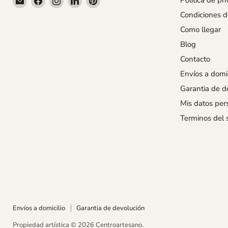
Politica de pr
en
en
en
en
en
Condiciones 
Correo
Facebook
Instagram
LinkedIn
Pinterest
Como llegar
electrónico
Blog
Contacto
Envíos a domic
Garantia de d
Mis datos per
Terminos del s
Envíos a domicilio
Garantia de devolución
Propiedad artística © 2026 Centroartesano.