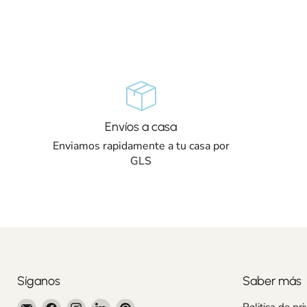
Envíos a casa
Enviamos rapidamente a tu casa por
GLS
Síganos
Saber más
Encuéntrenos
Encuéntrenos
Encuéntrenos
Encuéntrenos
Encuéntrenos