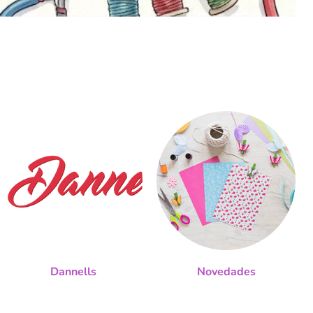
Dannells
Novedades