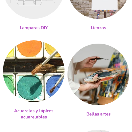
Lamparas DIY
Lienzos
Acuarelas y lápices
Bellas artes
acuarelables