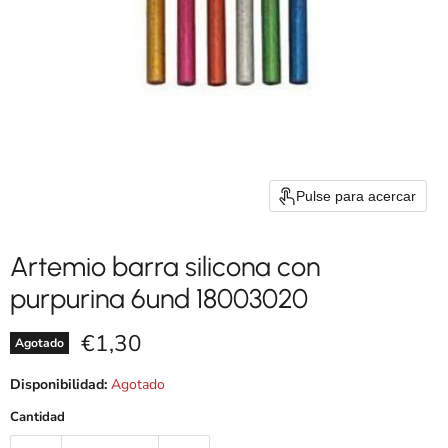
Pulse para acercar
Artemio barra silicona con
purpurina 6und 18003020
Precio actual
€1,30
Agotado
Disponibilidad:
Agotado
Cantidad