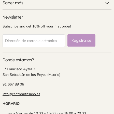
electrónico
Saber más
Newsletter
Subscribe and get 10% off your first order!
Registrarse
Dirección de correo electrónico
Donde estamos?
C/ Francisco Ayala 3
San Sebastián de los Reyes (Madrid)
91 667 89 06
info@centroartesano.es
HORARIO
Lunes a Viernes de 10:00 a 15:00 y de 18:00 a 20:00