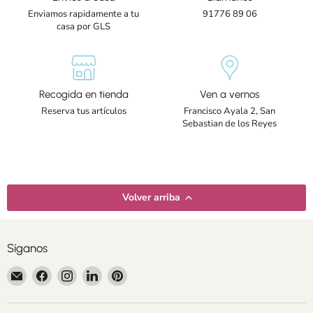
Enviamos rapidamente a tu
91776 89 06
casa por GLS
Recogida en tienda
Ven a vernos
Reserva tus artículos
Francisco Ayala 2, San
Sebastian de los Reyes
Volver arriba
Síganos
Encuéntrenos
Encuéntrenos
Encuéntrenos
Encuéntrenos
Encuéntrenos
en
en
en
en
en
Correo
Facebook
Instagram
LinkedIn
Pinterest