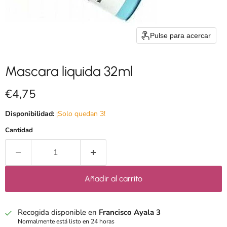
Pulse para acercar
Mascara liquida 32ml
Precio actual
€4,75
Disponibilidad:
¡Solo quedan 3!
Cantidad
Añadir al carrito
Recogida disponible en
Francisco Ayala 3
Normalmente está listo en 24 horas