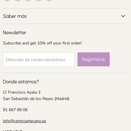
en
en
en
en
en
Correo
Facebook
Instagram
LinkedIn
Pinterest
electrónico
Saber más
Newsletter
Subscribe and get 10% off your first order!
Registrarse
Dirección de correo electrónico
Donde estamos?
C/ Francisco Ayala 3
San Sebastián de los Reyes (Madrid)
91 667 89 06
info@centroartesano.es