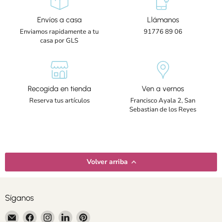
Envíos a casa
Llámanos
Enviamos rapidamente a tu
91776 89 06
casa por GLS
Recogida en tienda
Ven a vernos
Reserva tus artículos
Francisco Ayala 2, San
Sebastian de los Reyes
Volver arriba
Síganos
Encuéntrenos
Encuéntrenos
Encuéntrenos
Encuéntrenos
Encuéntrenos