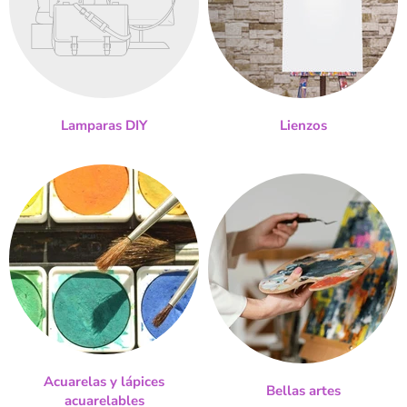
Lamparas DIY
Lienzos
Acuarelas y lápices
Bellas artes
acuarelables