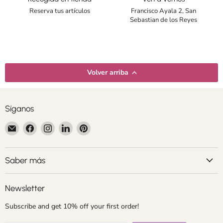
Reserva tus artículos
Francisco Ayala 2, San
Sebastian de los Reyes
Volver arriba
Síganos
Encuéntrenos
Encuéntrenos
Encuéntrenos
Encuéntrenos
Encuéntrenos
en
en
en
en
en
Correo
Facebook
Instagram
LinkedIn
Pinterest
electrónico
Saber más
Newsletter
Subscribe and get 10% off your first order!