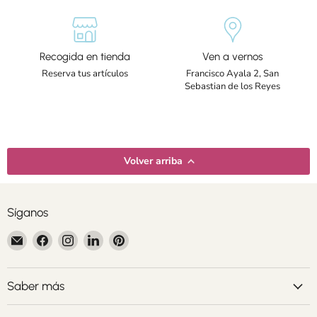
Recogida en tienda
Ven a vernos
Reserva tus artículos
Francisco Ayala 2, San
Sebastian de los Reyes
Volver arriba
Síganos
Encuéntrenos
Encuéntrenos
Encuéntrenos
Encuéntrenos
Encuéntrenos
en
en
en
en
en
Correo
Facebook
Instagram
LinkedIn
Pinterest
electrónico
Saber más