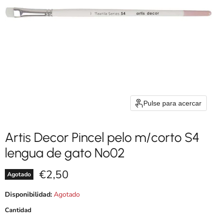
Pulse para acercar
Artis Decor Pincel pelo m/corto S4
lengua de gato Nº02
Precio actual
€2,50
Agotado
Disponibilidad:
Agotado
Cantidad