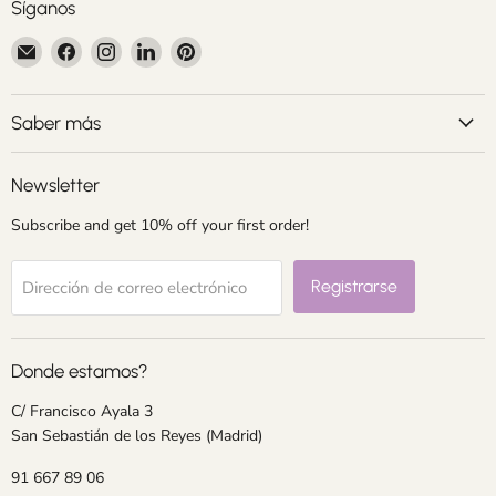
Síganos
Encuéntrenos
Encuéntrenos
Encuéntrenos
Encuéntrenos
Encuéntrenos
en
en
en
en
en
Correo
Facebook
Instagram
LinkedIn
Pinterest
electrónico
Saber más
Newsletter
Subscribe and get 10% off your first order!
Registrarse
Dirección de correo electrónico
Donde estamos?
C/ Francisco Ayala 3
San Sebastián de los Reyes (Madrid)
91 667 89 06