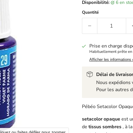
Disponibilité:
6 en st
Quantité
Prise en charge disp
Habituellement prête en
Afficher les informations
Délai de livraiso
Nous expédions ve
Pour les autres d
Pébéo Setacolor Opaqu
setacolor opaque
est u
de
tissus sombres
, à l
liquez ou faites défiler pour zoomer