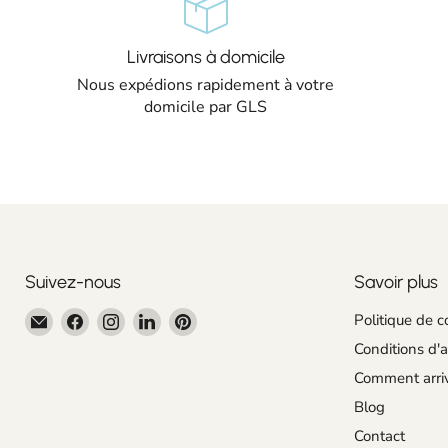
Livraisons à domicile
Nous expédions rapidement à votre
domicile par GLS
Suivez-nous
Savoir plus
Email
Trouvez-
Trouvez-
Trouvez-
Trouvez-
Politique de c
Centroartesano
nous
nous
nous
nous
Conditions d'
sur
sur
sur
sur
Comment arri
Facebook
Instagram
LinkedIn
Pinterest
Blog
Contact