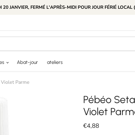
 20 JANVIER, FERMÉ L'APRÈS-MIDI POUR JOUR FÉRIÉ LOCAL 
res
Abat-jour
ateliers
 Violet Parme
Pébéo Seta
Violet Par
Prix actuel
€4,88