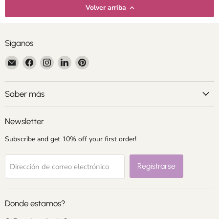
Volver arriba
Síganos
Encuéntrenos
Encuéntrenos
Encuéntrenos
Encuéntrenos
Encuéntrenos
en
en
en
en
en
Correo
Facebook
Instagram
LinkedIn
Pinterest
electrónico
Saber más
Newsletter
Subscribe and get 10% off your first order!
Registrarse
Dirección de correo electrónico
Donde estamos?