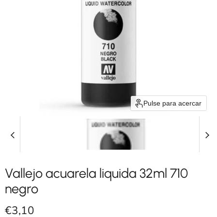
Pulse para acercar
Vallejo acuarela liquida 32ml 710
negro
Precio actual
€3,10